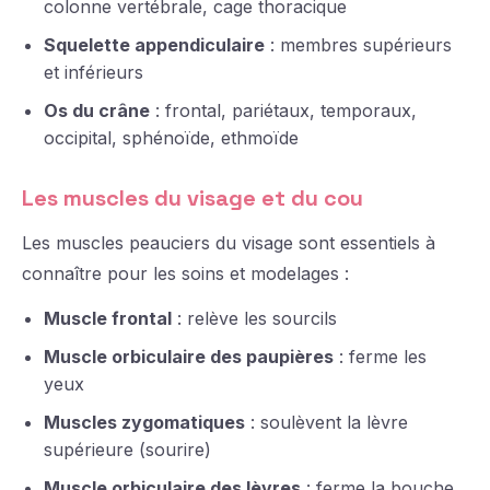
colonne vertébrale, cage thoracique
Squelette appendiculaire
: membres supérieurs
et inférieurs
Os du crâne
: frontal, pariétaux, temporaux,
occipital, sphénoïde, ethmoïde
Les muscles du visage et du cou
Les muscles peauciers du visage sont essentiels à
connaître pour les soins et modelages :
Muscle frontal
: relève les sourcils
Muscle orbiculaire des paupières
: ferme les
yeux
Muscles zygomatiques
: soulèvent la lèvre
supérieure (sourire)
Muscle orbiculaire des lèvres
: ferme la bouche